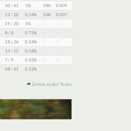
50 / 61
1%
18%
0.009
13 / 20
0.56%
16%
0.007
19 / 20
1%
-
-
8 / 8
0.75%
-
-
18 / 26
0.56%
-
-
14 / 15
0.56%
-
-
7 / 9
0.42%
-
-
48 / 61
0.32%
-
-
Zurück zu den Teams