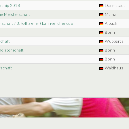
nship 2018
Darmstadt
he Meisterschaft
Mainz
schaft / 3. (offizieller) Lahnveilchencup
Albach
Bonn
schaft
Wuppertal
meisterschaft
Bonn
Bonn
rschaft
Waidhaus