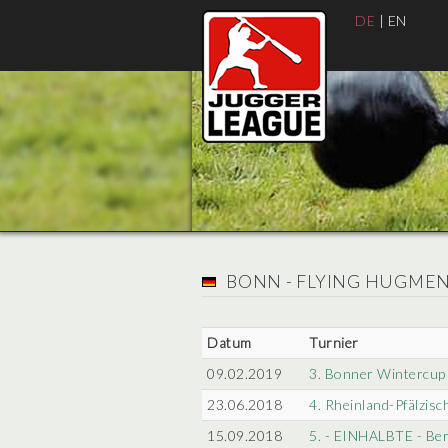
DE
|
EN
BONN - FLYING HUGME
Datum
Turnier
09.02.2019
3. Bonner Wintercup
23.06.2018
4. Rheinland-Pfälzisc
15.09.2018
5. - EINHALBTE - Ber