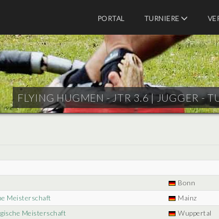
PORTAL
TURNIERE
VE
FLYING HUGMEN - JTR 3.6 |
JUGGER - T
N
Bonn
he Meisterschaft
Mainz
gische Meisterschaft
Wuppertal