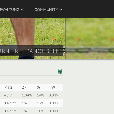
RWALTUNG
COMMUNITY
URNIERE - RANGLISTEN
Platz
ZF
%
TW
4 / 9
1.34%
24%
0.019
14 / 22
1%
22%
0.017
14 / 19
1%
20%
0.011