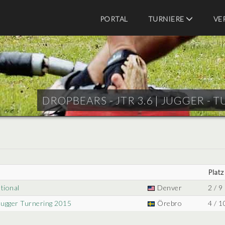
PORTAL
TURNIERE
VE
DROPBEARS - JTR 3.6 |
JUGGER - T
Platz
tional
Denver
2 / 9
Jugger Turnering 2015
Örebro
4 / 1