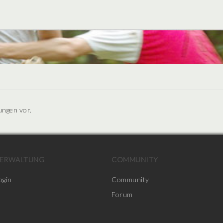
ungen vor.
ERWALTUNG
COMMUNITY
ogin
Community
Forum