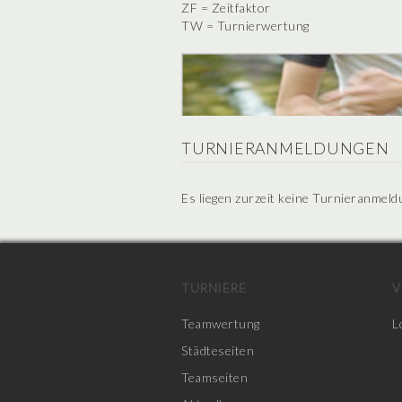
ZF = Zeitfaktor
TW = Turnierwertung
TURNIERANMELDUNGEN
Es liegen zurzeit keine Turnieranmeld
TURNIERE
V
Teamwertung
L
Städteseiten
Teamseiten