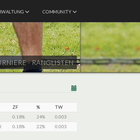
RWALTUNG
COMMUNITY
URNIERE - RANGLISTEN
ZF
%
TW
0.18%
24%
0.003
0
0.18%
22%
0.003