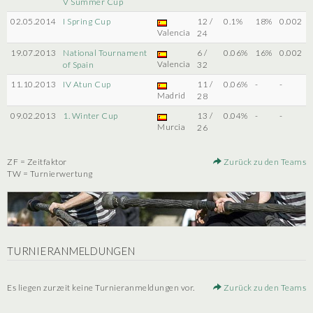
V Summer Cup
02.05.2014
I Spring Cup
12 /
0.1%
18%
0.002
Valencia
24
19.07.2013
National Tournament
6 /
0.06%
16%
0.002
Valencia
of Spain
32
11.10.2013
IV Atun Cup
11 /
0.06%
-
-
Madrid
28
09.02.2013
1. Winter Cup
13 /
0.04%
-
-
Murcia
26
ZF = Zeitfaktor
Zurück zu den Teams
TW = Turnierwertung
TURNIERANMELDUNGEN
Es liegen zurzeit keine Turnieranmeldungen vor.
Zurück zu den Teams