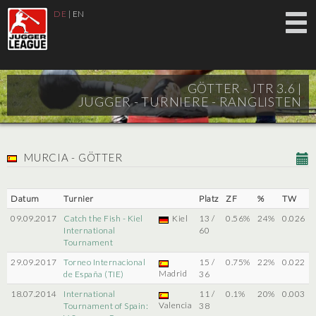
DE
|
EN
GÖTTER - JTR 3.6 |
JUGGER - TURNIERE - RANGLISTEN
MURCIA - GÖTTER
Datum
Turnier
Platz
ZF
%
TW
09.09.2017
Catch the Fish - Kiel
Kiel
13 /
0.56%
24%
0.026
International
60
Tournament
29.09.2017
Torneo Internacional
15 /
0.75%
22%
0.022
Madrid
de España (TIE)
36
18.07.2014
International
11 /
0.1%
20%
0.003
Valencia
Tournament of Spain:
38