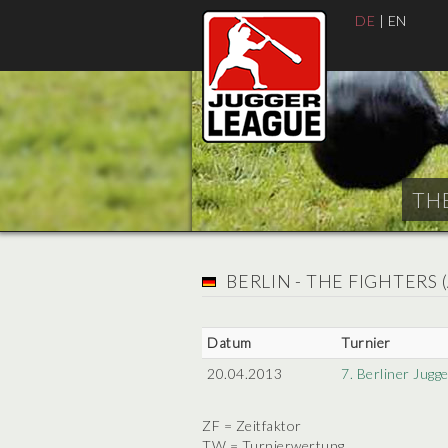
DE
|
EN
THE
BERLIN - THE FIGHTERS (
Datum
Turnier
20.04.2013
7. Berliner Jugg
ZF = Zeitfaktor
TW = Turnierwertung