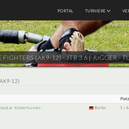
PORTAL
TURNIERE
VE
 FIGHTERS (AK9-12) - JTR 3.6 |
JUGGER - T
AK9-12)
Plat
erpokal -Kinderturnier-
Berlin
1 / 6