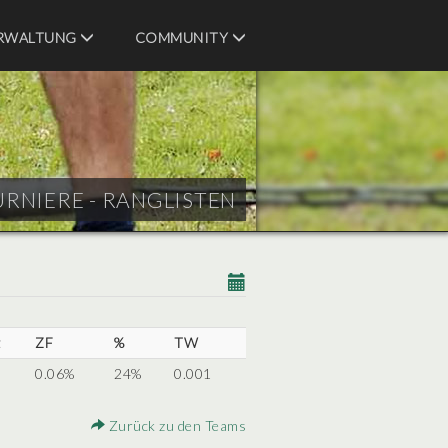
RWALTUNG
COMMUNITY
URNIERE - RANGLISTEN
z
ZF
%
TW
0.06%
24%
0.001
Zurück zu den Teams