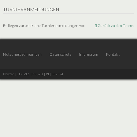
TURNIERANMELDUNGEN
Es liegen zurzeit keine Turnieranmeldungen vor.
Zurück zu den Teams
Nutzungsbedingungen
Datenschutz
Impressum
Kontakt
© 2026 | JTR v3.6 |
Projekt [ PI ] Internet