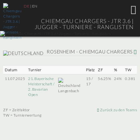
DE
|
EN
CHIEMGAU CHARGERS - JTR 3.6 |
JUGGER - TURNIERE - RANGLISTEN
ROSENHEIM - CHIEMGAU CHARGERS
Datum
Turnier
Platz
ZF
%
TW
11.07.2025
21. Bayerische
15 /
56.25%
24%
0.381
Meisterschaft /
17
2. Bavarian
Langenbach
Open
ZF = Zeitfaktor
Zurück zu den Teams
TW = Turnierwertung