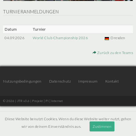
TURNIERANMELDUNGEN
Datum
Turnier
04.09.2026
World Club Championship 2026
Dresden
Zurück zu den Teams
Nutzungsbedingungen
Datenschutz
Impressum
Kontakt
© 2026 | JTR v3.6 |
Projekt [ PI ] Internet
Diese Website benutzt Cookies. Wenn du diese Website weiter nutzt, gehen
wir von deinem Einverständnis aus.
Zustimmen