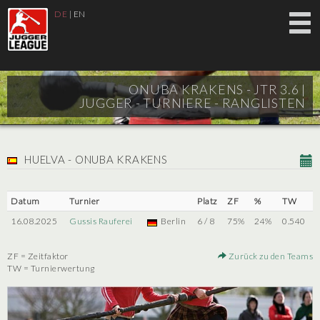
DE
|
EN
ONUBA KRAKENS - JTR 3.6 |
JUGGER - TURNIERE - RANGLISTEN
HUELVA - ONUBA KRAKENS
Datum
Turnier
Platz
ZF
%
TW
16.08.2025
Gussis Rauferei
Berlin
6 / 8
75%
24%
0.540
ZF = Zeitfaktor
Zurück zu den Teams
TW = Turnierwertung