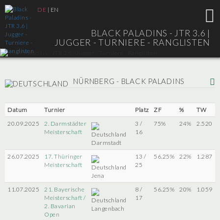
DE
|
EN
BLACK PALADINS - JTR 3.6 |
JUGGER - TURNIERE - RANGLISTEN
NÜRNBERG - BLACK PALADINS
Datum
Turnier
Platz
ZF
%
TW
20.09.2025
2. Darmstädter
3 /
75%
24%
2.520
Meisterschaft
16
Darmstadt
26.07.2025
17. Thüringer
13 /
56.25%
22%
1.287
Meisterschaft
25
Jena
11.07.2025
21. Bayerische
8 /
56.25%
20%
1.059
Meisterschaft /
17
2. Bavarian
Langenbach
Open