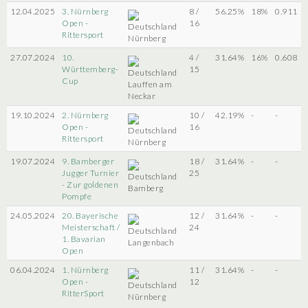
12.04.2025
3. Nürnberg
8 /
56.25%
18%
0.911
Open -
16
Rittersport
Nürnberg
27.07.2024
10.
4 /
31.64%
16%
0.608
Württemberg-
15
Cup
Lauffen am
Neckar
19.10.2024
2. Nürnberg
10 /
42.19%
-
-
Open -
16
Rittersport
Nürnberg
19.07.2024
9. Bamberger
18 /
31.64%
-
-
Jugger Turnier
25
- Zur goldenen
Bamberg
Pompfe
24.05.2024
20. Bayerische
12 /
31.64%
-
-
Meisterschaft /
24
1. Bavarian
Langenbach
Open
06.04.2024
1. Nürnberg
11 /
31.64%
-
-
Open -
12
RitterSport
Nürnberg