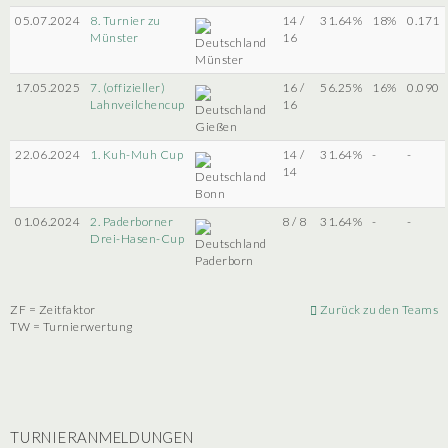
05.07.2024
8. Turnier zu
14 /
31.64%
18%
0.171
Münster
16
Münster
17.05.2025
7. (offizieller)
16 /
56.25%
16%
0.090
Lahnveilchencup
16
Gießen
22.06.2024
1. Kuh-Muh Cup
14 /
31.64%
-
-
14
Bonn
01.06.2024
2. Paderborner
8 / 8
31.64%
-
-
Drei-Hasen-Cup
Paderborn
ZF = Zeitfaktor
Zurück zu den Teams
TW = Turnierwertung
TURNIERANMELDUNGEN