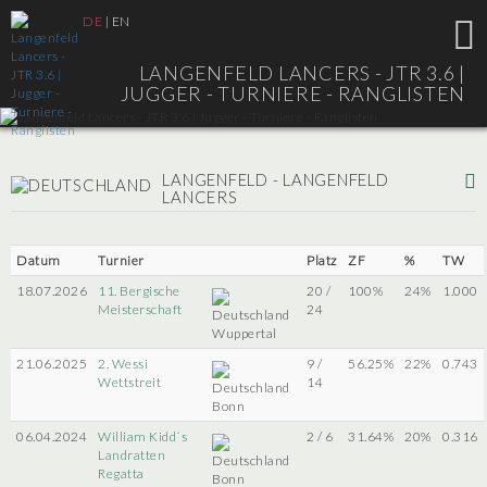
DE
|
EN
LANGENFELD LANCERS - JTR 3.6 |
JUGGER - TURNIERE - RANGLISTEN
LANGENFELD - LANGENFELD
LANCERS
Datum
Turnier
Platz
ZF
%
TW
18.07.2026
11. Bergische
20 /
100%
24%
1.000
Meisterschaft
24
Wuppertal
21.06.2025
2. Wessi
9 /
56.25%
22%
0.743
Wettstreit
14
Bonn
06.04.2024
William Kidd´s
2 / 6
31.64%
20%
0.316
Landratten
Regatta
Bonn