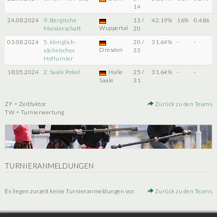
14
24.08.2024
9. Bergische
13 /
42.19%
16%
0.486
Wuppertal
Meisterschaft
20
03.08.2024
5. königlich-
20 /
31.64%
-
-
Dresden
sächsisches
33
Hofturnier
18.05.2024
2. Saale Pokal
Halle
25 /
31.64%
-
-
Saale
31
ZF = Zeitfaktor
Zurück zu den Teams
TW = Turnierwertung
TURNIERANMELDUNGEN
Es liegen zurzeit keine Turnieranmeldungen vor.
Zurück zu den Teams