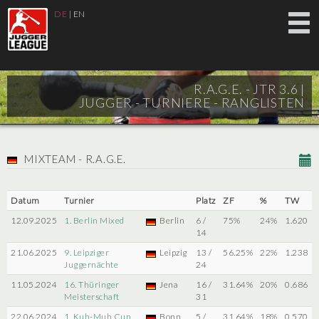
DE
|
EN
R.A.G.E. - JTR 3.6 |
JUGGER - TURNIERE - RANGLISTEN
MIXTEAM - R.A.G.E.
Datum
Turnier
Platz
ZF
%
TW
12.09.2025
1. Berlin Mixed
Berlin
6 /
75%
24%
1.620
14
21.06.2025
9. Leipziger
Leipzig
13 /
56.25%
22%
1.238
Juggernächte
24
11.05.2024
16. Thüringer
Jena
16 /
31.64%
20%
0.686
Meisterschaft
31
22.06.2024
1. Kuh-Muh Cup
Bonn
5 /
31.64%
18%
0.570