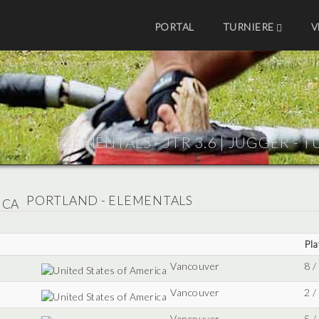
PORTAL
TURNIERE
V
ELEMENTALS - JTR 3.6 |
JUGGER - T
PORTLAND - ELEMENTALS
Pla
Vancouver
8 /
Vancouver
2 /
Vancouver
5 /