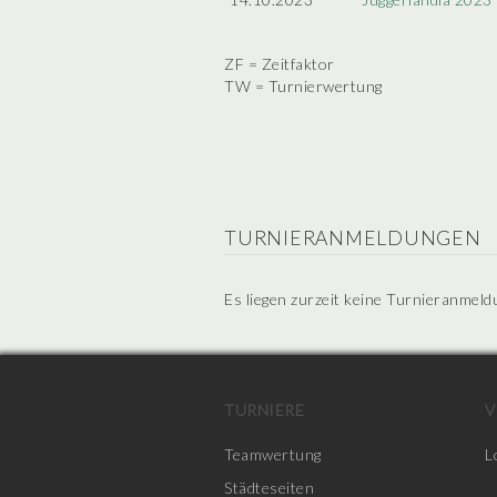
ZF = Zeitfaktor
TW = Turnierwertung
TURNIERANMELDUNGEN
Es liegen zurzeit keine Turnieranmeld
TURNIERE
V
Teamwertung
L
Städteseiten