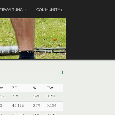
ERWALTUNG
COMMUNITY
URNIERE - RANGLISTEN
tz
ZF
%
TW
 12
75%
24%
0.900
 3
42.19%
22%
0.186
 7
23.73%
20%
0.142