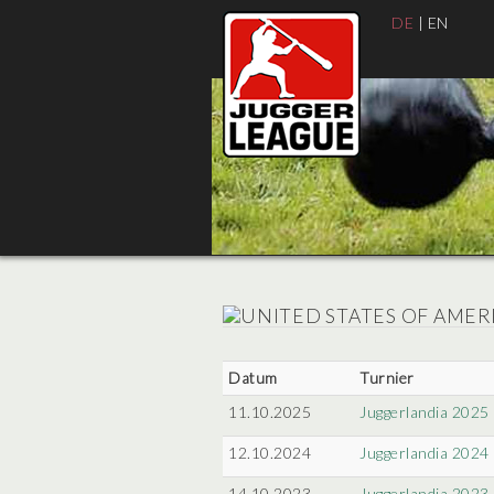
DE
|
EN
Datum
Turnier
11.10.2025
Juggerlandia 2025
12.10.2024
Juggerlandia 2024
14.10.2023
Juggerlandia 2023