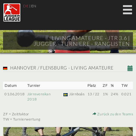
DE
|
EN
LIVING AMATEURE - JTR 3.6 |
JUGGER - TURNIERE - RANGLISTEN
HANNOVER / FLENSBURG - LIVING AMATEURE
Datum
Turnier
Platz
ZF
%
TW
01.06.2018
Järnsvenskan
Järnboås
13 / 22
1%
24%
0.021
2018
ZF = Zeitfaktor
Zurück zu den Teams
TW = Turnierwertung