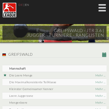
DE
|
EN
GREIFSWALD - JTR 3.6 |
JUGGER - TURNIERE - RANGLISTEN
GREIFSWALD
Mannschaft
Die Leere Menge
Mehr ...
Die Maximalkonsistente Teilklasse
Mehr ...
Kleinster Gemeinsamer Nenner
Mehr ...
Leere Juggerzone
Mehr ...
Mengenleere
Mehr ...