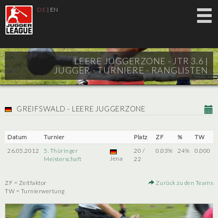
DE
|
EN
LEERE JUGGERZONE - JTR 3.6 |
JUGGER - TURNIERE - RANGLISTEN
GREIFSWALD - LEERE JUGGERZONE
Datum
Turnier
Platz
ZF
%
TW
26.05.2012
5. Thüringer
20 /
0.03%
24%
0.000
Jena
Meisterschaft
22
ZF = Zeitfaktor
Zurück zu den Teams
TW = Turnierwertung