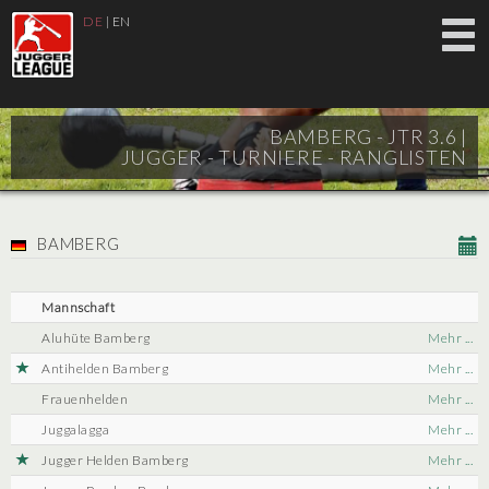
DE
|
EN
BAMBERG - JTR 3.6 |
JUGGER - TURNIERE - RANGLISTEN
BAMBERG
Mannschaft
Aluhüte Bamberg
Mehr ...
Antihelden Bamberg
Mehr ...
Frauenhelden
Mehr ...
Juggalagga
Mehr ...
Jugger Helden Bamberg
Mehr ...