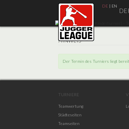
DE
|
EN
DE
HINWEIS
Der Termin des Turniers liegt berei
TURNIERE
V
Teamwertung
L
Städteseiten
Teamseiten