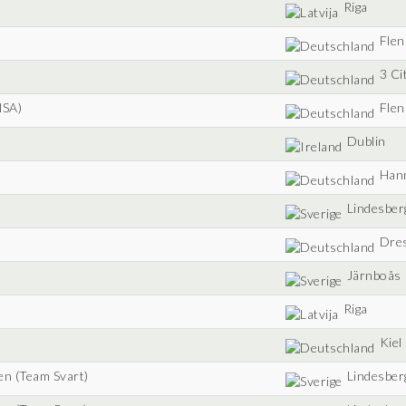
Riga
Flen
3 Ci
NSA)
Flen
Dublin
Han
Lindesber
Dre
Järnboås
Riga
Kiel
en (Team Svart)
Lindesber