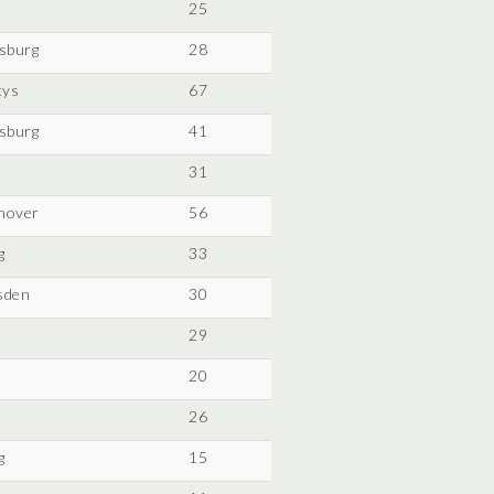
25
sburg
28
tys
67
sburg
41
31
nover
56
g
33
sden
30
29
20
26
g
15