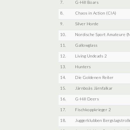
7.
G-Hill Boars
8.
Chaos in Action (CIA)
9.
Silver Horde
10.
Nordische Sport Amateure (
11.
Gallowglass
12.
Living Undeads 2
13.
Hunters
14.
Die Goldenen Reiter
15.
Järnboås Järnfalkar
16.
G-Hill Deers
17.
Fischkoppkrieger 2
18.
Juggerklubben Bergslagstroll