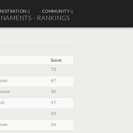
NISTRATION
COMMUNITY
RNAMENTS - RANKINGS
Score
73
team
67
nover
30
eck
47
32
team
36