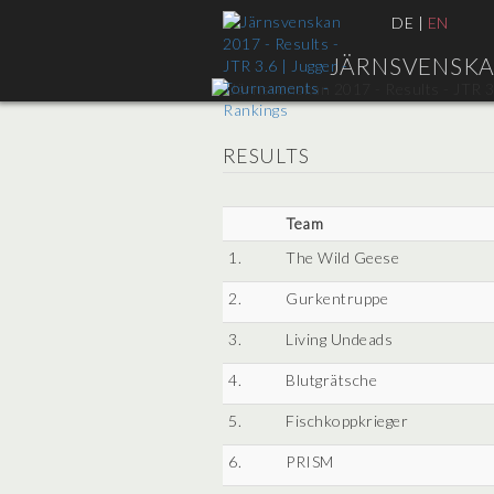
DE
|
EN
JÄRNSVENSKAN 
RESULTS
Team
1.
The Wild Geese
2.
Gurkentruppe
3.
Living Undeads
4.
Blutgrätsche
5.
Fischkoppkrieger
6.
PRISM