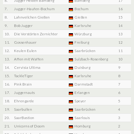
6.
Jugger Helden Bamberg
Bamberg
17
7.
Jugger-Haufen-Bochum
Bochum
16
8.
Lahnveilchen Gießen
Gießen
15
9.
Bob Jugger
Karlsruhe
14
10.
Die Verstörten Zernichter
Würzburg
13
11.
Gossenhauer
Freiburg
12
12.
Keulen Eulen
Saarbrücken
11
13.
Affen mit Waffen
Sulzbach-Rosenberg
10
14.
Cervisia Ultima
Duisburg
9
15.
TackleTiger
Karlsruhe
8
16.
Pink Brain
Darmstadt
7
17.
Juggernauts
Erlangen
6
18.
Ehrengarde
Speyer
5
19.
Saarbullen
Saarbrücken
4
20.
SaarBastion
Saarlouis
3
21.
Unicorns of Doom
Homburg
2