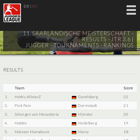
DE
|
EN
11. SAARLÄNDISCHE MEISTERSCHAFT -
RESULTS - JTR 3.6 |
JUGGER - TOURNAMENTS - RANKINGS
RESULTS
Team
Score
1.
HaWu AllstarZ
Gevelsberg
22
2.
Pink Pain
Darmstadt
21
3.
Schergen von Monasteria
Münster
20
4.
Hobbiz
Heidelberg
19
5.
Mainzer Marodeure
Mainz
18