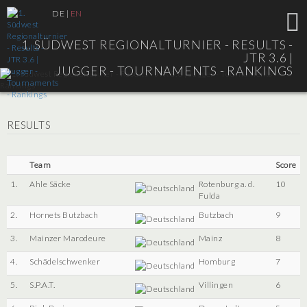
DE
|
EN
1. SÜDWEST REGIONALTURNIER - RESULTS -
JTR 3.6 |
JUGGER - TOURNAMENTS - RANKINGS
RESULTS
Team
Score
1.
Ahle Säcke
Rotenburg a. d.
10
Fulda
2.
Hornets Butzbach
Butzbach
9
3.
Mainzer Marodeure
Mainz
8
4.
Schädelschwenker
Homburg
7
5.
S.P.A.T.
Villingen
6