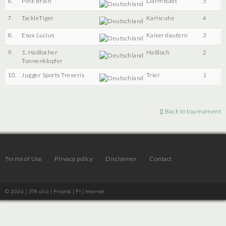
6.
Pink Brain
Darmstadt
5
7.
TackleTiger
Karlsruhe
4
8.
Esox Lucius
Kaiserslautern
3
9.
1. Haßlocher
Haßloch
2
Tonnenklopfer
10.
Jugger Sports Treveris
Trier
1
Back to tournament
Terms of Use
Privacy policy
Disclaimer
Contact
© 2026 | JTR v3.6 |
Projekt [ PI ] Internet