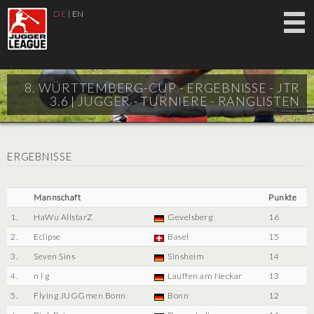
DE
|
EN
8. WÜRTTEMBERG-CUP - ERGEBNISSE - JTR
3.6 |
JUGGER - TURNIERE - RANGLISTEN
ERGEBNISSE
Mannschaft
Punkte
1.
HaWu AllstarZ
Gevelsberg
16
2.
Eclipse
Basel
15
3.
Seven Sins
Sinsheim
14
4.
n l g
Lauffen am Neckar
13
5.
Flying JUGGmen Bonn
Bonn
12