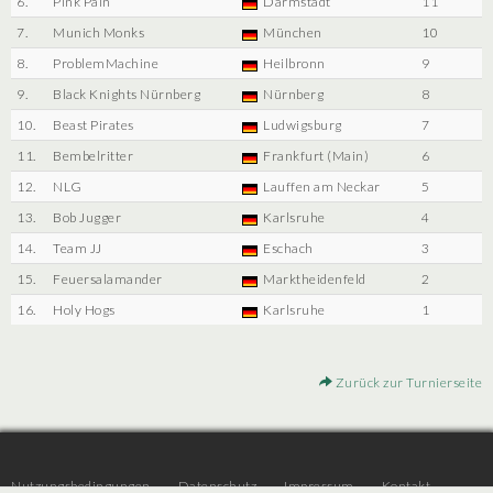
6.
Pink Pain
Darmstadt
11
7.
Munich Monks
München
10
8.
ProblemMachine
Heilbronn
9
9.
Black Knights Nürnberg
Nürnberg
8
10.
Beast Pirates
Ludwigsburg
7
11.
Bembelritter
Frankfurt (Main)
6
12.
NLG
Lauffen am Neckar
5
13.
Bob Jugger
Karlsruhe
4
14.
Team JJ
Eschach
3
15.
Feuersalamander
Marktheidenfeld
2
16.
Holy Hogs
Karlsruhe
1
Zurück zur Turnierseite
Nutzungsbedingungen
Datenschutz
Impressum
Kontakt