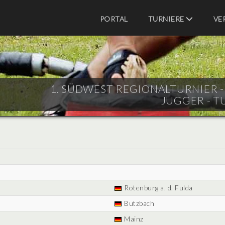
PORTAL
TURNIERE
VE
1. SÜDWEST REGIONALTURNIER - E
JUGGER - T
Rotenburg a. d. Fulda
Butzbach
Mainz