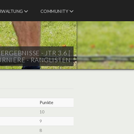
RWALTUNG
COMMUNITY
RGEBNISSE - JTR 3.6 |
URNIERE - RANGLISTEN
Punkte
10
9
8