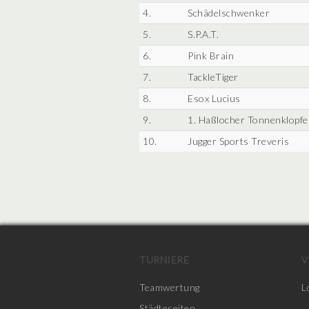
4.
Schädelschwenker
5.
S.P.A.T.
6.
Pink Brain
7.
TackleTiger
8.
Esox Lucius
9.
1. Haßlocher Tonnenklopfe
10.
Jugger Sports Treveris
TURNIERE
V
Teamwertung
L
Städteseiten