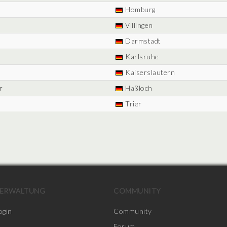
Homburg
Villingen
Darmstadt
Karlsruhe
Kaiserslautern
r
Haßloch
Trier
ERWALTUNG
COMMUNITY
ogin
Community
Forum