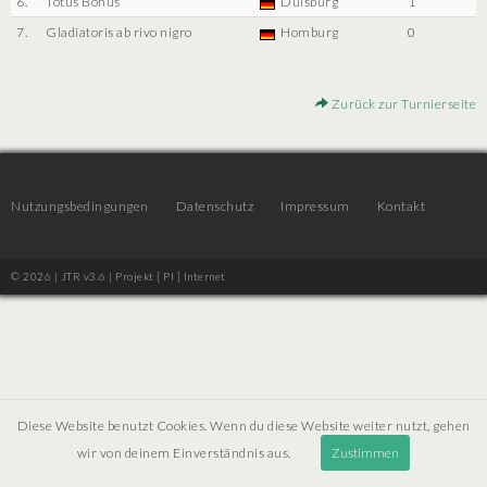
6.
Totus Bonus
Duisburg
1
7.
Gladiatoris ab rivo nigro
Homburg
0
Zurück zur Turnierseite
Nutzungsbedingungen
Datenschutz
Impressum
Kontakt
© 2026 | JTR v3.6 |
Projekt [ PI ] Internet
Diese Website benutzt Cookies. Wenn du diese Website weiter nutzt, gehen
wir von deinem Einverständnis aus.
Zustimmen