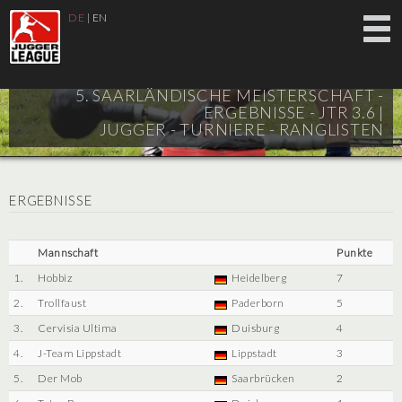
DE
|
EN
5. SAARLÄNDISCHE MEISTERSCHAFT -
ERGEBNISSE - JTR 3.6 |
JUGGER - TURNIERE - RANGLISTEN
ERGEBNISSE
Mannschaft
Punkte
1.
Hobbiz
Heidelberg
7
2.
Trollfaust
Paderborn
5
3.
Cervisia Ultima
Duisburg
4
4.
J-Team Lippstadt
Lippstadt
3
5.
Der Mob
Saarbrücken
2