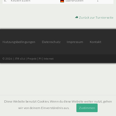
6.
Keulen Eulen
Saarbrücken
1
Zurück zur Turnierseite
Nutzungsbedingungen
Datenschutz
Impressum
Kontakt
© 2026 | JTR v3.6 |
Projekt [ PI ] Internet
Diese Website benutzt Cookies. Wenn du diese Website weiter nutzt, gehen
wir von deinem Einverständnis aus.
Zustimmen