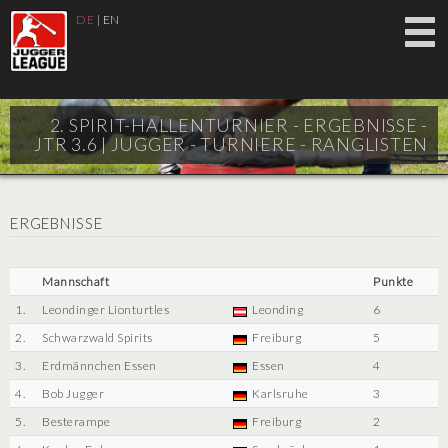
DE
|
EN
2. SPIRIT-HALLENTURNIER - ERGEBNISSE -
JTR 3.6 |
JUGGER - TURNIERE - RANGLISTEN
ERGEBNISSE
Mannschaft
Punkte
1.
Leondinger Lionturtles
Leonding
6
2.
Schwarzwald Spirits
Freiburg
5
3.
Erdmännchen Essen
Essen
4
4.
Bob Jugger
Karlsruhe
3
5.
Besterampe
Freiburg
2