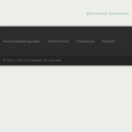
Zurück zur Turnierseite
Nutzungsbedingungen
Datenschutz
Impressum
Kontakt
© 2026 | JTR v3.6 |
Projekt [ PI ] Internet