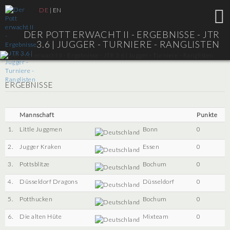
DE
|
EN
DER POTT ERWACHT II - ERGEBNISSE - JTR
3.6 |
JUGGER - TURNIERE - RANGLISTEN
ERGEBNISSE
Mannschaft
Punkte
1.
Little Juggmen
Bonn
0
2.
Jugger Kraken
Essen
0
3.
Pottsblitze
Bochum
0
4.
Düsseldorf Dragons
Düsseldorf
0
5.
Potthucken
Bochum
0
6.
Die alten Hüte
Mixteam
0