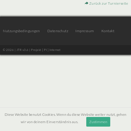
Zurück zur Turnierseite
Nutzungsbedingungen
Datenschutz
Impressum
Kontakt
© 2026 | JTR v3.6 |
Projekt [ PI ] Internet
Diese Website benutzt Cookies. Wenn du diese Website weiter nutzt, gehen
wir von deinem Einverständnis aus.
Zustimmen