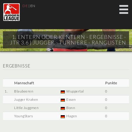
DE
|
EN
1. ENTERN ODER KENTERN - ERGEBNISSE -
JTR 3.6 |
JUGGER - TURNIERE - RANGLISTEN
ERGEBNISSE
Mannschaft
Punkte
1.
Blaubeeren
Wuppertal
0
Jugger Kraken
Essen
0
Little Juggmen
Bonn
0
YoungStars
Hagen
0