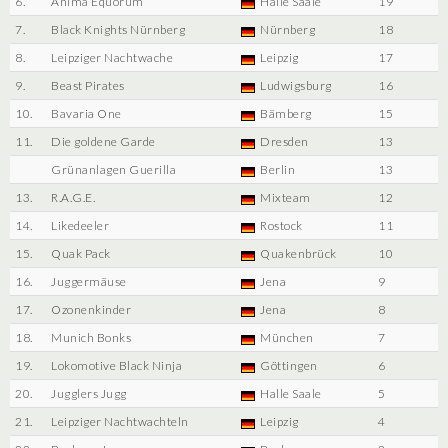
6.
Anima Equorum
Halle Saale
19
7.
Black Knights Nürnberg
Nürnberg
18
8.
Leipziger Nachtwache
Leipzig
17
9.
Beast Pirates
Ludwigsburg
16
10.
Bavaria One
Bämberg
15
11.
Die goldene Garde
Dresden
13
Grünanlagen Guerilla
Berlin
13
13.
R.A.G.E.
Mixteam
12
14.
Likedeeler
Rostock
11
15.
Quak Pack
Quakenbrück
10
16.
Juggermäuse
Jena
9
17.
Ozonenkinder
Jena
8
18.
Munich Bonks
München
7
19.
Lokomotive Black Ninja
Göttingen
6
20.
Jugglers Jugg
Halle Saale
5
21.
Leipziger Nachtwachteln
Leipzig
4