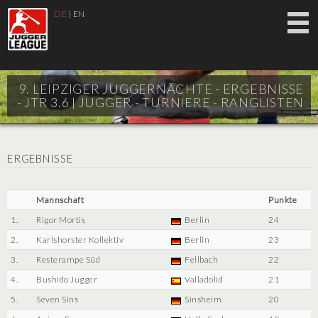
DE
|
EN
9. LEIPZIGER JUGGERNÄCHTE - ERGEBNISSE
- JTR 3.6 |
JUGGER - TURNIERE - RANGLISTEN
ERGEBNISSE
Mannschaft
Punkte
1.
Rigor Mortis
Berlin
24
2.
Karlshorster Kollektiv
Berlin
23
3.
Resterampe Süd
Fellbach
22
4.
Bushido Jugger
Valladolid
21
5.
Seven Sins
Sinsheim
20