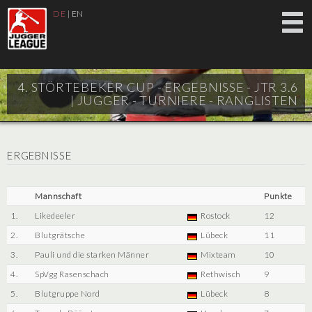
DE
|
EN
4. STÖRTEBEKER CUP - ERGEBNISSE - JTR 3.6
|
JUGGER - TURNIERE - RANGLISTEN
ERGEBNISSE
Mannschaft
Punkte
1.
Likedeeler
Rostock
12
2.
Blutgrätsche
Lübeck
11
3.
Pauli und die starken Männer
Mixteam
10
4.
SpVgg Rasenschach
Rethwisch
9
5.
Blutgruppe Nord
Lübeck
8