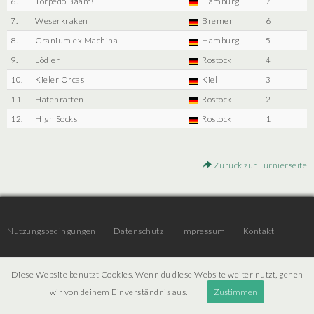
6.
Torpedo Bääm!
Hamburg
7
7.
Weserkraken
Bremen
6
8.
Cranium ex Machina
Hamburg
5
9.
Lödler
Rostock
4
10.
Kieler Orcas
Kiel
3
11.
Hafenratten
Rostock
2
12.
High Socks
Rostock
1
Zurück zur Turnierseite
Nutzungsbedingungen
Datenschutz
Impressum
Kontakt
Diese Website benutzt Cookies. Wenn du diese Website weiter nutzt, gehen
© 2026 | JTR v3.6 |
Projekt [ PI ] Internet
wir von deinem Einverständnis aus.
Zustimmen