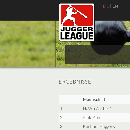
DE
|
EN
ERGEBNISSE
Mannschaft
1.
HaWu AllstarZ
2.
Pink Pain
3.
Bochum Huggers