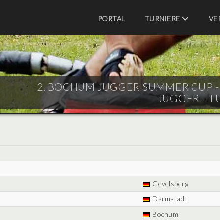
PORTAL
TURNIERE
VE
2. BOCHUM JUGGER SUMMER CUP - E
JUGGER - T
Gevelsberg
Darmstadt
Bochum