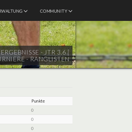
RWALTUNG
COMMUNITY
RGEBNISSE - JTR 3.6 |
URNIERE - RANGLISTEN
Punkte
0
0
0