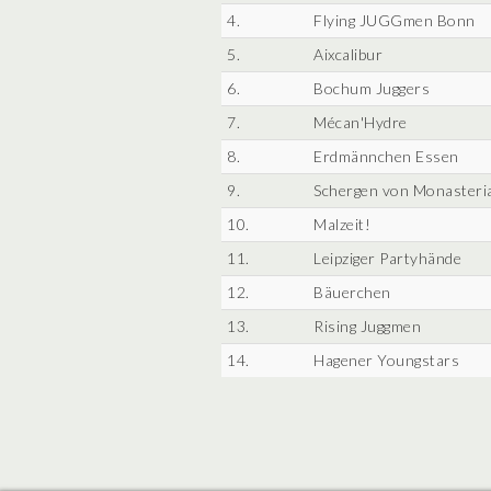
4.
Flying JUGGmen Bonn
5.
Aixcalibur
6.
Bochum Juggers
7.
Mécan'Hydre
8.
Erdmännchen Essen
9.
Schergen von Monasteri
10.
Malzeit!
11.
Leipziger Partyhände
12.
Bäuerchen
13.
Rising Juggmen
14.
Hagener Youngstars