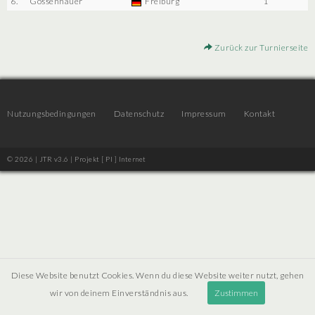
6.
Gossenhauer
Freiburg
1
Zurück zur Turnierseite
Nutzungsbedingungen
Datenschutz
Impressum
Kontakt
© 2026 | JTR v3.6 |
Projekt [ PI ] Internet
Diese Website benutzt Cookies. Wenn du diese Website weiter nutzt, gehen
wir von deinem Einverständnis aus.
Zustimmen