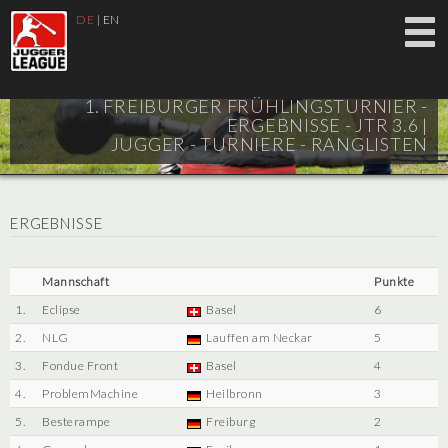
DE
|
EN
1. FREIBURGER FRÜHLINGSTURNIER -
ERGEBNISSE - JTR 3.6 |
JUGGER - TURNIERE - RANGLISTEN
ERGEBNISSE
Mannschaft
Punkte
1.
Eclipse
Basel
6
2.
NLG
Lauffen am Neckar
5
3.
Fondue Front
Basel
4
4.
ProblemMachine
Heilbronn
3
5.
Besterampe
Freiburg
2