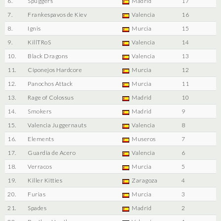
6.
Spuggers
Madrid
17
7.
Frankespavos de Kiev
Valencia
16
8.
Ignis
Murcia
15
9.
KillTRoS
Valencia
14
10.
Black Dragons
Valencia
13
11.
Ciponejos Hardcore
Murcia
12
12.
Panochos Attack
Murcia
11
13.
Rage of Colossus
Madrid
10
14.
Smokers
Madrid
9
15.
Valencia Juggernauts
Valencia
8
16.
Elements
Museros
7
17.
Guardia de Acero
Valencia
6
18.
Verracos
Murcia
5
19.
Killer Kitties
Zaragoza
4
20.
Furias
Murcia
3
21.
Spades
Madrid
2