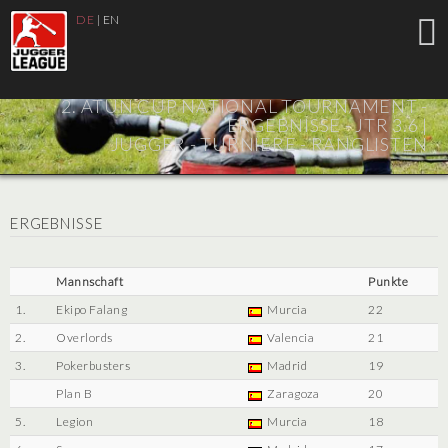
DE
|
EN
2. ATUN CUP NATIONAL TOURNAMENT -
ERGEBNISSE - JTR 3.6 |
JUGGER - TURNIERE - RANGLISTEN
ERGEBNISSE
Mannschaft
Punkte
1.
Ekipo Falang
Murcia
22
2.
Overlords
Valencia
21
3.
Pokerbusters
Madrid
19
Plan B
Zaragoza
20
5.
Legion
Murcia
18