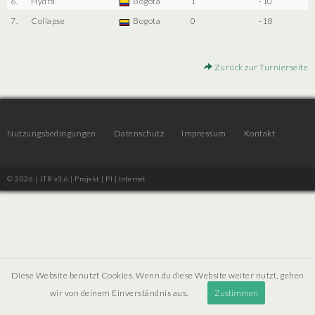
6.
Hydra
Bogota
1
-10
7.
Collapse
Bogota
0
-18
Zurück zur Turnierseite
Nutzungsbedingungen
Datenschutz
Impressum
Kontakt
© 2026 | JTR v3.6 |
Projekt [ PI ] Internet
Diese Website benutzt Cookies. Wenn du diese Website weiter nutzt, gehen
wir von deinem Einverständnis aus.
Zustimmen