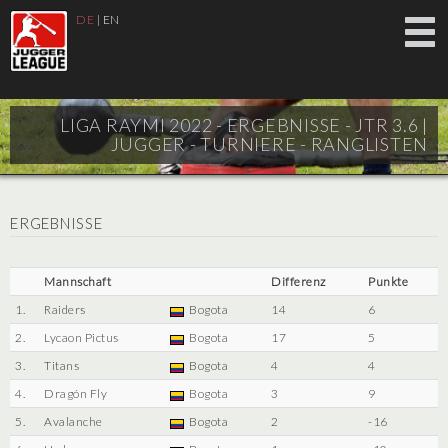
DE
|
EN
LIGA RAYMI 2022 - ERGEBNISSE - JTR 3.6 |
JUGGER - TURNIERE - RANGLISTEN
ERGEBNISSE
Mannschaft
Differenz
Punkte
1.
Raiders
Bogota
14
6
2.
Lycaon Pictus
Bogota
17
5
3.
Titans
Bogota
4
4
4.
Dragón Fly
Bogota
3
9
5.
Avalanche
Bogota
2
-16