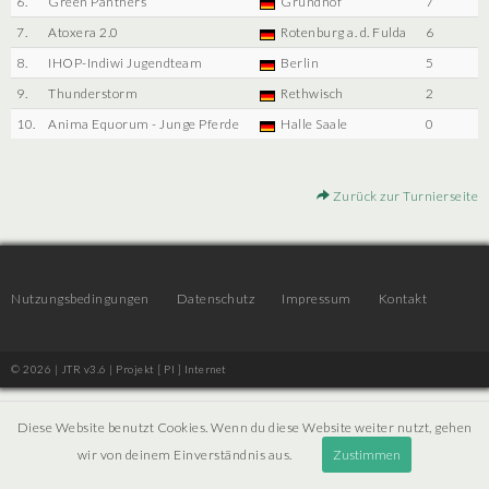
6.
Green Panthers
Grundhof
7
7.
Atoxera 2.0
Rotenburg a. d. Fulda
6
8.
IHOP-Indiwi Jugendteam
Berlin
5
9.
Thunderstorm
Rethwisch
2
10.
Anima Equorum - Junge Pferde
Halle Saale
0
Zurück zur Turnierseite
Nutzungsbedingungen
Datenschutz
Impressum
Kontakt
© 2026 | JTR v3.6 |
Projekt [ PI ] Internet
Diese Website benutzt Cookies. Wenn du diese Website weiter nutzt, gehen
wir von deinem Einverständnis aus.
Zustimmen