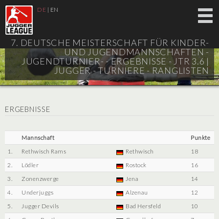
DE
|
EN
7. DEUTSCHE MEISTERSCHAFT FÜR KINDER-
UND JUGENDMANNSCHAFTEN -
JUGENDTURNIER- - ERGEBNISSE - JTR 3.6 |
JUGGER - TURNIERE - RANGLISTEN
ERGEBNISSE
Mannschaft
Punkte
1.
Rethwisch Rams
Rethwisch
18
2.
Lödler
Rostock
16
3.
Zonenzwerge
Jena
14
4.
Underjuggs
Alzenau
12
5.
Jugger Devils
Bad Hersfeld
10