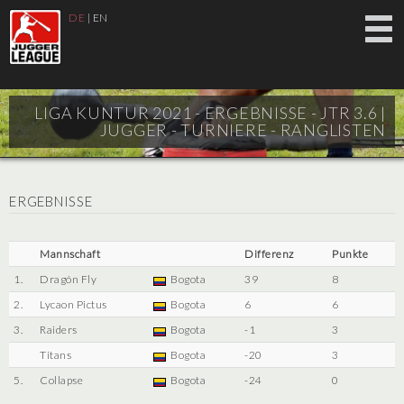
DE
|
EN
LIGA KUNTUR 2021 - ERGEBNISSE - JTR 3.6 |
JUGGER - TURNIERE - RANGLISTEN
ERGEBNISSE
Mannschaft
Differenz
Punkte
1.
Dragón Fly
Bogota
39
8
2.
Lycaon Pictus
Bogota
6
6
3.
Raiders
Bogota
-1
3
Titans
Bogota
-20
3
5.
Collapse
Bogota
-24
0