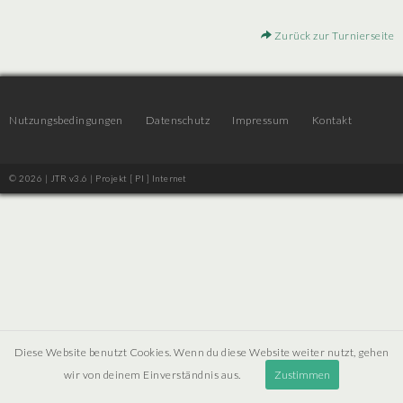
Zurück zur Turnierseite
Nutzungsbedingungen
Datenschutz
Impressum
Kontakt
© 2026 | JTR v3.6 |
Projekt [ PI ] Internet
Diese Website benutzt Cookies. Wenn du diese Website weiter nutzt, gehen
wir von deinem Einverständnis aus.
Zustimmen