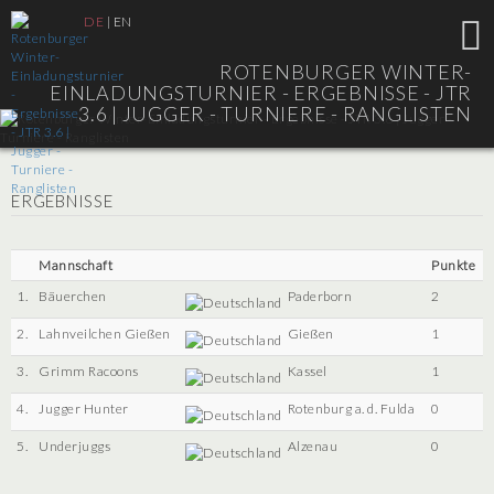
DE
|
EN
ROTENBURGER WINTER-
EINLADUNGSTURNIER - ERGEBNISSE - JTR
3.6 |
JUGGER - TURNIERE - RANGLISTEN
ERGEBNISSE
Mannschaft
Punkte
1.
Bäuerchen
Paderborn
2
2.
Lahnveilchen Gießen
Gießen
1
3.
Grimm Racoons
Kassel
1
4.
Jugger Hunter
Rotenburg a. d. Fulda
0
5.
Underjuggs
Alzenau
0