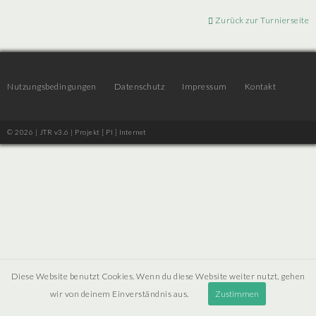
Zurück zur Turnierseite
Nutzungsbedingungen
Datenschutz
Impressum
Kontakt
© 2026 | JTR v3.6 |
Projekt [ PI ] Internet
Diese Website benutzt Cookies. Wenn du diese Website weiter nutzt, gehen
wir von deinem Einverständnis aus.
Zustimmen