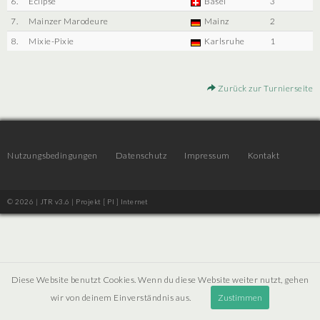
6.
Eclipse
Basel
3
7.
Mainzer Marodeure
Mainz
2
8.
Mixie-Pixie
Karlsruhe
1
Zurück zur Turnierseite
Nutzungsbedingungen
Datenschutz
Impressum
Kontakt
© 2026 | JTR v3.6 |
Projekt [ PI ] Internet
Diese Website benutzt Cookies. Wenn du diese Website weiter nutzt, gehen
wir von deinem Einverständnis aus.
Zustimmen