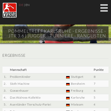
DE
|
EN
PÖMMELTREFF KARLSRUHE - ERGEBNISSE -
JTR 3.6 |
JUGGER - TURNIERE - RANGLISTEN
ERGEBNISSE
Mannschaft
Punkte
1.
Problemkinder
Stuttgart
8
2.
Sloth Machine
Bensheim
7
3.
Gossenhauer
Freiburg
6
4.
Das Walross-Kollektiv
Karlsruhe
5
5.
Auenländer Tierschutz-Partei
Mixteam
4