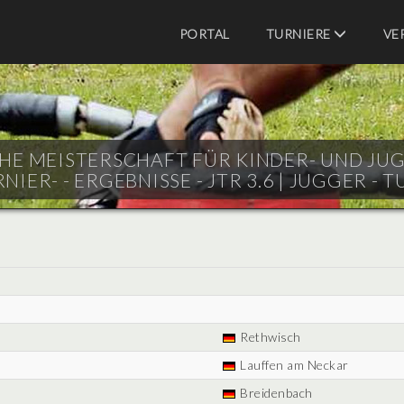
PORTAL
TURNIERE
VE
CHE MEISTERSCHAFT FÜR KINDER- UND J
IER- - ERGEBNISSE - JTR 3.6 |
JUGGER - T
Rethwisch
Lauffen am Neckar
Breidenbach