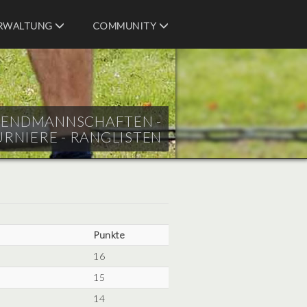
RWALTUNG
COMMUNITY
UGENDMANNSCHAFTEN -
URNIERE - RANGLISTEN
Punkte
16
15
14