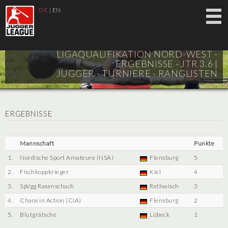
DE
|
EN
LIGAQUALIFIKATION NORD-WEST -
ERGEBNISSE - JTR 3.6 |
JUGGER - TURNIERE - RANGLISTEN
ERGEBNISSE
Mannschaft
Punkte
1.
Nordische Sport Amateure (NSA)
Flensburg
5
2.
Fischkoppkrieger
Kiel
4
3.
SpVgg Rasenschach
Rethwisch
3
4.
Chaos in Action (CIA)
Flensburg
2
5.
Blutgrätsche
Lübeck
1