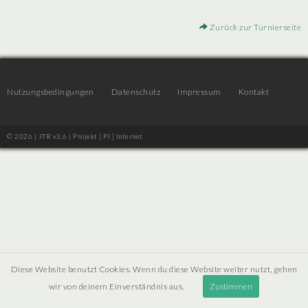
Zurück zur Turnierseite
Nutzungsbedingungen
Datenschutz
Impressum
Kontakt
© 2026 | JTR v3.6 |
Projekt [ PI ] Internet
Diese Website benutzt Cookies. Wenn du diese Website weiter nutzt, gehen
wir von deinem Einverständnis aus.
Zustimmen