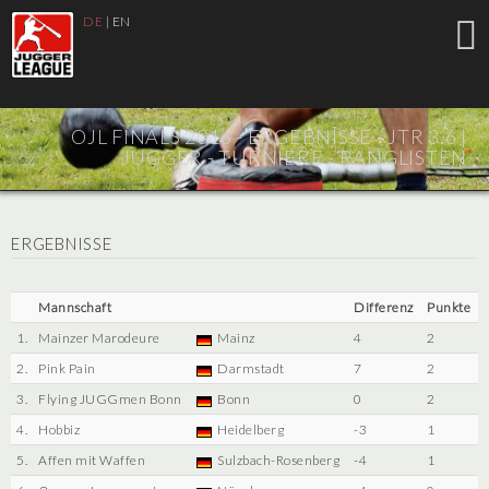
DE
|
EN
OJL FINALS 2016 - ERGEBNISSE - JTR 3.6 |
JUGGER - TURNIERE - RANGLISTEN
ERGEBNISSE
Mannschaft
Differenz
Punkte
1.
Mainzer Marodeure
Mainz
4
2
2.
Pink Pain
Darmstadt
7
2
3.
Flying JUGGmen Bonn
Bonn
0
2
4.
Hobbiz
Heidelberg
-3
1
5.
Affen mit Waffen
Sulzbach-Rosenberg
-4
1