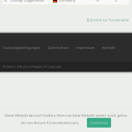
6.
Orange Juggernauts
Nürnberg
-4
0
Zurück zur Turnierseite
Nutzungsbedingungen
Datenschutz
Impressum
Kontakt
© 2026 | JTR v3.6 |
Projekt [ PI ] Internet
Diese Website benutzt Cookies. Wenn du diese Website weiter nutzt, gehen
wir von deinem Einverständnis aus.
Zustimmen