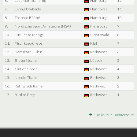
6.
Last Man Standing
Hamburg
12
7.
Living Undeads
Hannover
11
8.
Torpedo Bääm!
Hamburg
10
9.
Nordische Sport Amateure (NSA)
Flensburg
9
10.
Die Leere Menge
Greifswald
8
11.
Fischkoppkrieger
Kiel
7
12.
Kamikaze Eulen
Rethwisch
6
13.
Blutgrätsche
Lübeck
5
14.
Out of Order
Rethwisch
4
15.
Nordic Titans
Rethwisch
3
16.
Rethwisch Rams
Rethwisch
2
17.
Bird of Prey
Rethwisch
1
Zurück zur Turnierseite