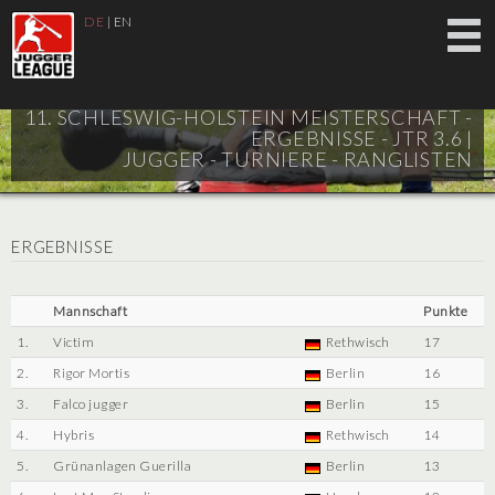
DE
|
EN
11. SCHLESWIG-HOLSTEIN MEISTERSCHAFT -
ERGEBNISSE - JTR 3.6 |
JUGGER - TURNIERE - RANGLISTEN
ERGEBNISSE
Mannschaft
Punkte
1.
Victim
Rethwisch
17
2.
Rigor Mortis
Berlin
16
3.
Falco jugger
Berlin
15
4.
Hybris
Rethwisch
14
5.
Grünanlagen Guerilla
Berlin
13