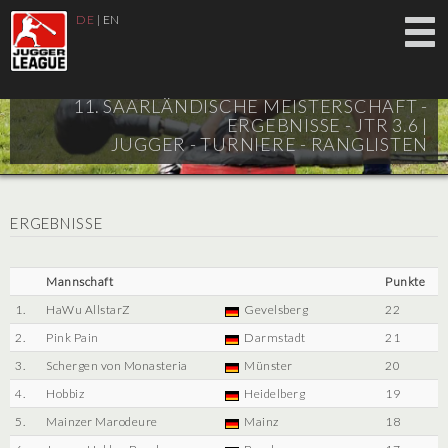
DE
|
EN
11. SAARLÄNDISCHE MEISTERSCHAFT -
ERGEBNISSE - JTR 3.6 |
JUGGER - TURNIERE - RANGLISTEN
ERGEBNISSE
Mannschaft
Punkte
1.
HaWu AllstarZ
Gevelsberg
22
2.
Pink Pain
Darmstadt
21
3.
Schergen von Monasteria
Münster
20
4.
Hobbiz
Heidelberg
19
5.
Mainzer Marodeure
Mainz
18