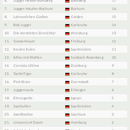
6.
Jugger Helden Bamberg
Bamberg
17
7.
Jugger-Haufen-Bochum
Bochum
16
8.
Lahnveilchen Gießen
Gießen
15
9.
Bob Jugger
Karlsruhe
14
10.
Die Verstörten Zernichter
Würzburg
13
11.
Gossenhauer
Freiburg
12
12.
Keulen Eulen
Saarbrücken
11
13.
Affen mit Waffen
Sulzbach-Rosenberg
10
14.
Cervisia Ultima
Duisburg
9
15.
TackleTiger
Karlsruhe
8
16.
Pink Brain
Darmstadt
7
17.
Juggernauts
Erlangen
6
18.
Ehrengarde
Speyer
5
19.
Saarbullen
Saarbrücken
4
20.
SaarBastion
Saarlouis
3
21.
Unicorns of Doom
Homburg
2