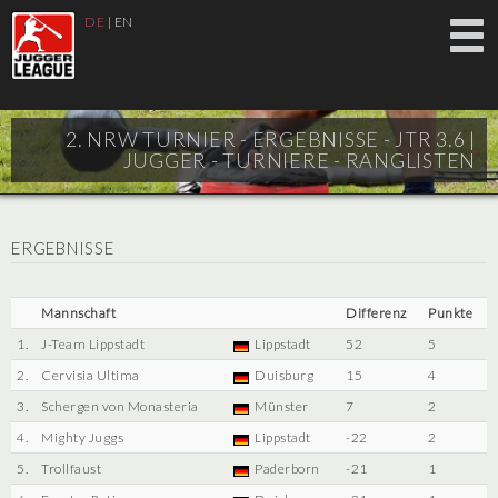
DE
|
EN
2. NRW TURNIER - ERGEBNISSE - JTR 3.6 |
JUGGER - TURNIERE - RANGLISTEN
ERGEBNISSE
Mannschaft
Differenz
Punkte
1.
J-Team Lippstadt
Lippstadt
52
5
2.
Cervisia Ultima
Duisburg
15
4
3.
Schergen von Monasteria
Münster
7
2
4.
Mighty Juggs
Lippstadt
-22
2
5.
Trollfaust
Paderborn
-21
1