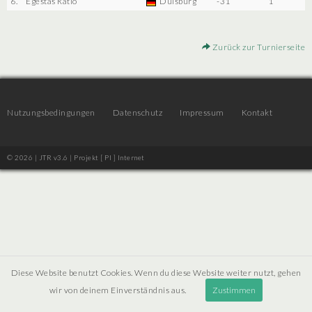
6.
Egestas Ratio
Duisburg
-31
1
Zurück zur Turnierseite
Nutzungsbedingungen
Datenschutz
Impressum
Kontakt
© 2026 | JTR v3.6 |
Projekt [ PI ] Internet
Diese Website benutzt Cookies. Wenn du diese Website weiter nutzt, gehen
wir von deinem Einverständnis aus.
Zustimmen