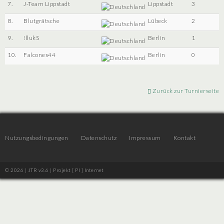
7.
J-Team Lippstadt
Lippstadt
3
8.
Blutgrätsche
Lübeck
2
9.
!llukS
Berlin
1
10.
Falcones44
Berlin
0
Zurück zur Turnierseite
Nutzungsbedingungen
Datenschutz
Impressum
Kontakt
© 2026 | JTR v3.6 |
Projekt [ PI ] Internet