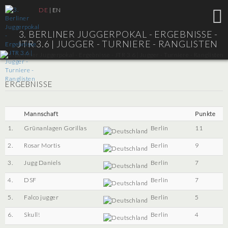
DE
|
EN
3. BERLINER JUGGERPOKAL - ERGEBNISSE -
JTR 3.6 |
JUGGER - TURNIERE - RANGLISTEN
ERGEBNISSE
Mannschaft
Punkte
1.
Grünanlagen Gorillas
Berlin
11
2.
Rosar Mortis
Berlin
9
3.
Jugg Daniels
Berlin
7
4.
DSF
Berlin
7
5.
Falco jugger
Berlin
5
6.
Skull!
Berlin
4