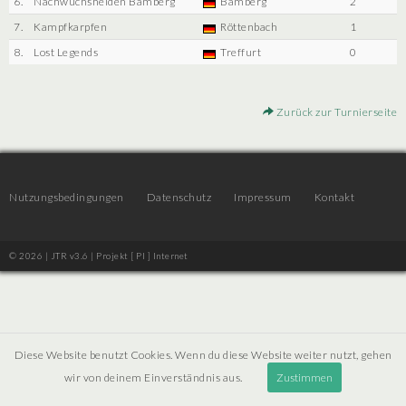
6.
Nachwuchshelden Bamberg
Bamberg
2
7.
Kampfkarpfen
Röttenbach
1
8.
Lost Legends
Treffurt
0
Zurück zur Turnierseite
Nutzungsbedingungen
Datenschutz
Impressum
Kontakt
© 2026 | JTR v3.6 |
Projekt [ PI ] Internet
Diese Website benutzt Cookies. Wenn du diese Website weiter nutzt, gehen
wir von deinem Einverständnis aus.
Zustimmen