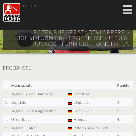
DE
|
EN
ROTENBURGER STADTKLOPPEREI -
JUGENDTURNIER- - ERGEBNISSE - JTR 3.6 |
JUGGER - TURNIERE - RANGLISTEN
ERGEBNISSE
Mannschaft
Punkte
1.
Jugger Helden Bamberg
Bamberg
7
2.
Jugg Life
Lippstadt
6
3.
Jugger Devils Kuppenrhön
Friedewald
5
4.
Underjuggs
Alzenau
4
5.
Jugger Hunter
Rotenburg a. d. Fulda
3