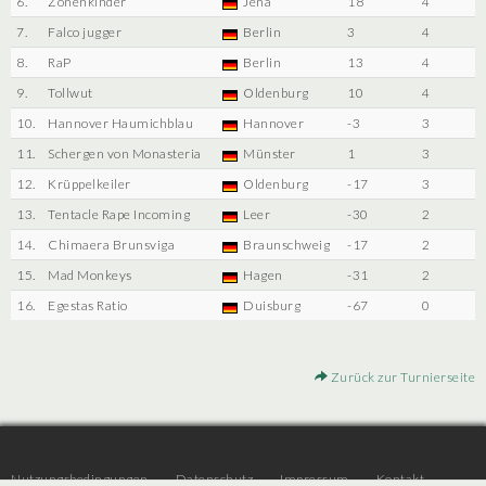
6.
Zonenkinder
Jena
18
4
7.
Falco jugger
Berlin
3
4
8.
RaP
Berlin
13
4
9.
Tollwut
Oldenburg
10
4
10.
Hannover Haumichblau
Hannover
-3
3
11.
Schergen von Monasteria
Münster
1
3
12.
Krüppelkeiler
Oldenburg
-17
3
13.
Tentacle Rape Incoming
Leer
-30
2
14.
Chimaera Brunsviga
Braunschweig
-17
2
15.
Mad Monkeys
Hagen
-31
2
16.
Egestas Ratio
Duisburg
-67
0
Zurück zur Turnierseite
Nutzungsbedingungen
Datenschutz
Impressum
Kontakt