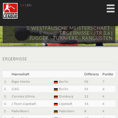
DE
|
EN
3. WESTFÄLISCHE MEISTERSCHAFT -
ERGEBNISSE - JTR 3.6 |
JUGGER - TURNIERE - RANGLISTEN
ERGEBNISSE
Mannschaft
Differenz
Punkte
1.
Rigor Mortis
Berlin
50
7
2.
GAG
Berlin
34
6
3.
Cervisia Ultima
Duisburg
12
4
4.
J-Team Lippstadt
Lippstadt
16
4
5.
PaderBears
Paderborn
8
4