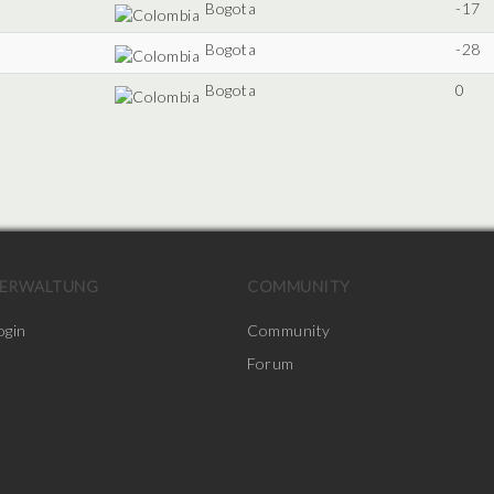
Bogota
-17
Bogota
-28
Bogota
0
ERWALTUNG
COMMUNITY
ogin
Community
Forum