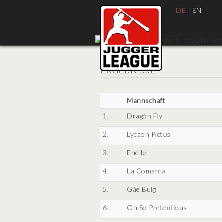
DE
|
EN
ERGEBNISSE
Mannschaft
1.
Dragón Fly
2.
Lycaon Pictus
3.
Enelle
4.
La Comarca
5.
Gáe Bulg
6.
Oh So Pretentious