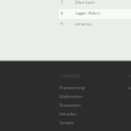
7.
Zhur taa's
8.
Jugger Riders
9.
cerverus
TURNIERE
V
Teamwertung
L
Städteseiten
Teamseiten
Aktuelles
Termine