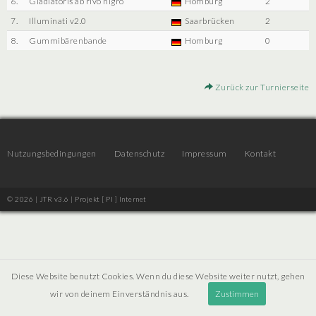
6.
Gladiatoris ab rivo nigro
Homburg
2
7.
Illuminati v2.0
Saarbrücken
2
8.
Gummibärenbande
Homburg
0
Zurück zur Turnierseite
Nutzungsbedingungen
Datenschutz
Impressum
Kontakt
© 2026 | JTR v3.6 |
Projekt [ PI ] Internet
Diese Website benutzt Cookies. Wenn du diese Website weiter nutzt, gehen
wir von deinem Einverständnis aus.
Zustimmen