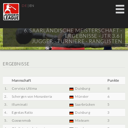
DE
|
EN
6. SAARLÄNDISCHE MEISTERSCHAFT -
ERGEBNISSE - JTR 3.6 |
JUGGER - TURNIERE - RANGLISTEN
ERGEBNISSE
Mannschaft
Punkte
1.
Cervisia Ultima
Duisburg
8
2.
Schergen von Monasteria
Münster
6
3.
Illuminati
Saarbrücken
5
4.
Egestas Ratio
Duisburg
3
5.
Gossenmob
Mixteam
3