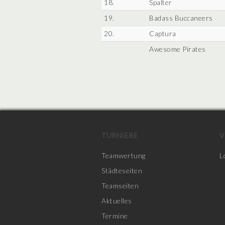
18.
Spalter
19.
Badass Buccaneers
20.
Captura
Awesome Pirates
TURNIERE
V
Teamwertung
L
Städteseiten
Teamseiten
Aktuelles
Termine