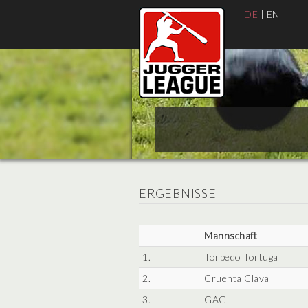
DE
|
EN
ERGEBNISSE
Mannschaft
1.
Torpedo Tortuga
2.
Cruenta Clava
3.
GAG