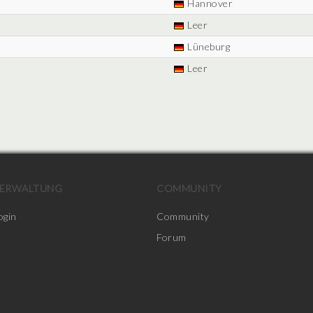
Hannover
Leer
Lüneburg
Leer
ERWALTUNG
COMMUNITY
ogin
Community
Forum