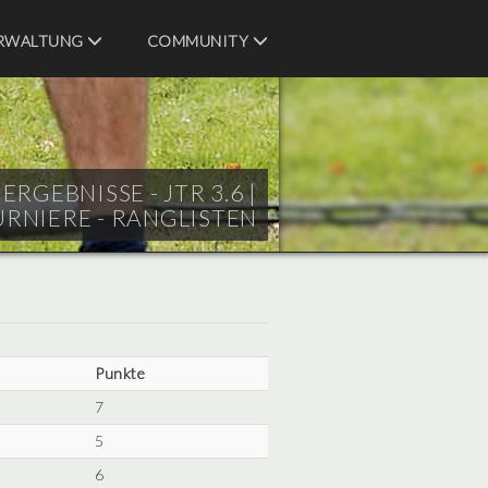
RWALTUNG
COMMUNITY
RGEBNISSE - JTR 3.6 |
URNIERE - RANGLISTEN
Punkte
7
5
6