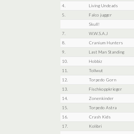
4.
Living Undeads
5.
Falco jugger
Skull!
7.
W.W.S.A.J
8.
Cranium Hunters
9.
Last Man Standing
10.
Hobbiz
11.
Tollwut
12.
Torpedo Gorn
13.
Fischkoppkrieger
14.
Zonenkinder
15.
Torpedo Astra
16.
Crash Kids
17.
Kolibri