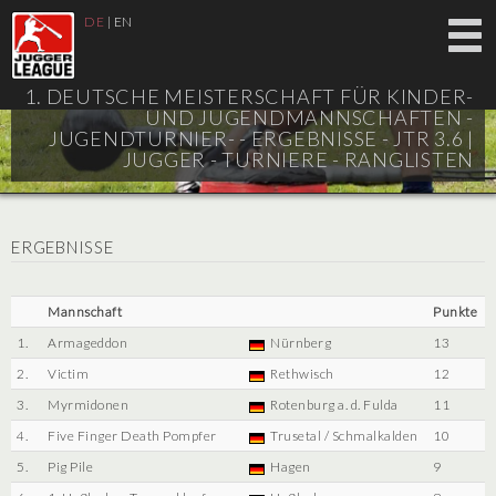
DE
|
EN
1. DEUTSCHE MEISTERSCHAFT FÜR KINDER-
UND JUGENDMANNSCHAFTEN -
JUGENDTURNIER- - ERGEBNISSE - JTR 3.6 |
JUGGER - TURNIERE - RANGLISTEN
ERGEBNISSE
Mannschaft
Punkte
1.
Armageddon
Nürnberg
13
2.
Victim
Rethwisch
12
3.
Myrmidonen
Rotenburg a. d. Fulda
11
4.
Five Finger Death Pompfer
Trusetal / Schmalkalden
10
5.
Pig Pile
Hagen
9