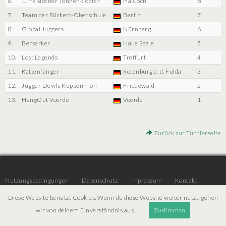
6.
1. Haßlocher Tonnenklopfer
Haßloch
8
7.
Team der Rückert-Oberschule
Berlin
7
8.
Global Juggers
Nürnberg
6
9.
Berserker
Halle Saale
5
10.
Lost Legends
Treffurt
4
11.
Rattenfänger
Rotenburg a. d. Fulda
3
12.
Jugger Devils Kuppenrhön
Friedewald
2
13.
HangOut Voerde
Voerde
1
Zurück zur Turnierseite
Nutzungsbedingungen
Datenschutz
Impressum
Kontakt
Diese Website benutzt Cookies. Wenn du diese Website weiter nutzt, gehen
wir von deinem Einverständnis aus.
Zustimmen
© 2026 | JTR v3.6 |
Projekt [ PI ] Internet