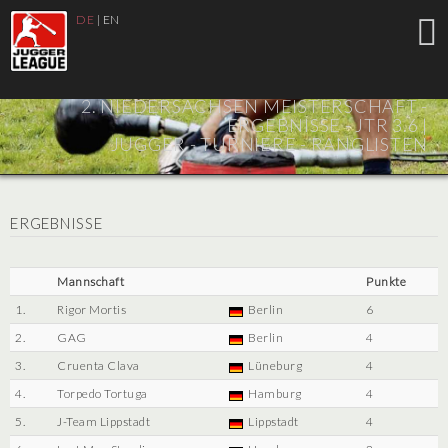
DE
|
EN
2. NIEDERSACHSEN MEISTERSCHAFT -
ERGEBNISSE - JTR 3.6 |
JUGGER - TURNIERE - RANGLISTEN
ERGEBNISSE
Mannschaft
Punkte
1.
Rigor Mortis
Berlin
6
2.
GAG
Berlin
4
3.
Cruenta Clava
Lüneburg
4
4.
Torpedo Tortuga
Hamburg
4
5.
J-Team Lippstadt
Lippstadt
4