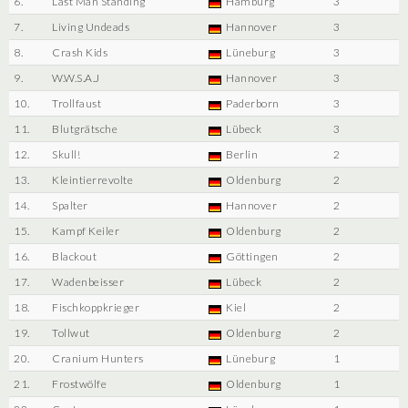
6.
Last Man Standing
Hamburg
3
7.
Living Undeads
Hannover
3
8.
Crash Kids
Lüneburg
3
9.
W.W.S.A.J
Hannover
3
10.
Trollfaust
Paderborn
3
11.
Blutgrätsche
Lübeck
3
12.
Skull!
Berlin
2
13.
Kleintierrevolte
Oldenburg
2
14.
Spalter
Hannover
2
15.
Kampf Keiler
Oldenburg
2
16.
Blackout
Göttingen
2
17.
Wadenbeisser
Lübeck
2
18.
Fischkoppkrieger
Kiel
2
19.
Tollwut
Oldenburg
2
20.
Cranium Hunters
Lüneburg
1
21.
Frostwölfe
Oldenburg
1