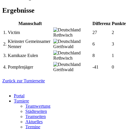
Ergebnisse
Mannschaft
Differenz
Punkte
1.
Victim
27
2
Rethwisch
Kleinster Gemeinsamer
2.
6
3
Nenner
Greifswald
3.
Kamikaze Eulen
8
1
Rethwisch
4.
Pompfenjäger
-41
0
Greifswald
Zurück zur Turnierseite
Portal
Turniere
Teamwertung
Städteseiten
Teamseiten
Aktuelles
Termine