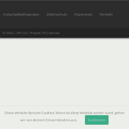
Nutzungsbedingungen
Datenschutz
Impressum
Kontakt
© 2026 | JTR v3.6 |
Projekt [ PI ] Internet
Diese Website benutzt Cookies. Wenn du diese Website weiter nutzt, gehen
wir von deinem Einverständnis aus.
Zustimmen