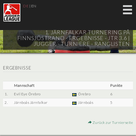
DE
|
EN
1. JÄRNFALKAR TURNERING PÅ
FINNSJÖSTRAND - ERGEBNISSE - JTR 3.6 |
JUGGER - TURNIERE - RANGLISTEN
ERGEBNISSE
Mannschaft
Punkte
1.
Evil Eye Örebro
Örebro
6
2.
Järnboås Järnfalkar
Järnboås
5
Zurück zur Turnierseite